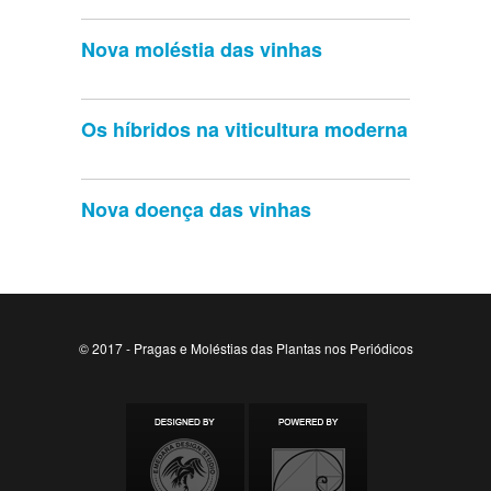
Nova moléstia das vinhas
Os híbridos na viticultura moderna
Nova doença das vinhas
© 2017 - Pragas e Moléstias das Plantas nos Periódicos