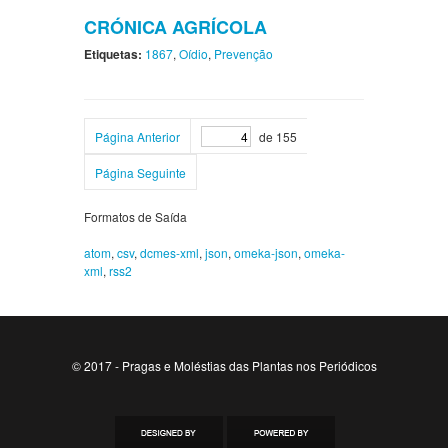
CRÓNICA AGRÍCOLA
Etiquetas:
1867
,
Oídio
,
Prevenção
Página Anterior
de 155
Página Seguinte
Formatos de Saída
atom
,
csv
,
dcmes-xml
,
json
,
omeka-json
,
omeka-
xml
,
rss2
© 2017 - Pragas e Moléstias das Plantas nos Periódicos