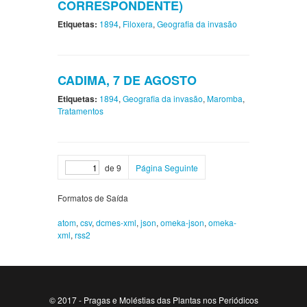
CORRESPONDENTE)
Etiquetas:
1894
,
Filoxera
,
Geografia da invasão
CADIMA, 7 DE AGOSTO
Etiquetas:
1894
,
Geografia da invasão
,
Maromba
,
Tratamentos
de 9
Página Seguinte
Formatos de Saída
atom
,
csv
,
dcmes-xml
,
json
,
omeka-json
,
omeka-
xml
,
rss2
© 2017 - Pragas e Moléstias das Plantas nos Periódicos