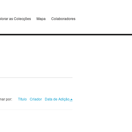
lorar as Colecções
Mapa
Colaboradores
nar por:
Título
Criador
Data de Adição