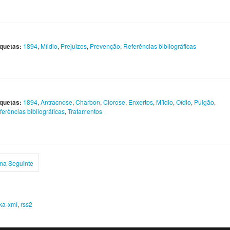
iquetas:
1894
,
Míldio
,
Prejuizos
,
Prevenção
,
Referências bibliográficas
iquetas:
1894
,
Antracnose
,
Charbon
,
Clorose
,
Enxertos
,
Míldio
,
Oídio
,
Pulgão
,
ferências bibliográficas
,
Tratamentos
na Seguinte
ka-xml
,
rss2