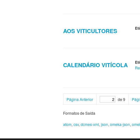
Et
AOS VITICULTORES
Et
CALENDÁRIO VITÍCOLA
Re
Página Anterior
de 9
Pági
Formatos de Saída
atom
,
csv
,
dcmes-xml
,
json
,
omeka-json
,
ome