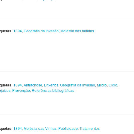
iquetas:
1894
,
Geografia da invasão
,
Moléstia das batatas
iquetas:
1894
,
Antracnose
,
Enxertos
,
Geografia da invasão
,
Míldio
,
Oídio
,
ejuizos
,
Prevenção
,
Referências bibliográficas
iquetas:
1894
,
Moléstia das Vinhas
,
Publicidade
,
Tratamentos