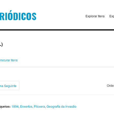
Explorar Itens
Exp
L)
rocurar Itens
Orde
na Seguinte
iquetas:
1894
,
Enxertos
,
Filoxera
,
Geografia da invasão