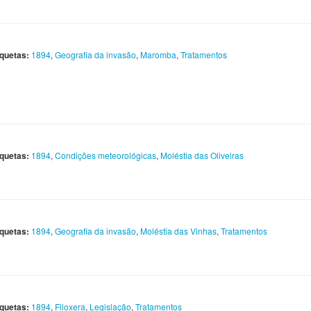
iquetas:
1894
,
Geografia da invasão
,
Maromba
,
Tratamentos
iquetas:
1894
,
Condições meteorológicas
,
Moléstia das Oliveiras
iquetas:
1894
,
Geografia da invasão
,
Moléstia das Vinhas
,
Tratamentos
iquetas:
1894
,
Filoxera
,
Legislação
,
Tratamentos