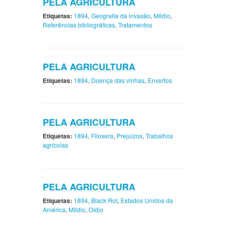
PELA AGRICULTURA
Etiquetas:
1894
,
Geografia da invasão
,
Míldio
,
Referências bibliográficas
,
Tratamentos
PELA AGRICULTURA
Etiquetas:
1894
,
Doença das vinhas
,
Enxertos
PELA AGRICULTURA
Etiquetas:
1894
,
Filoxera
,
Prejuizos
,
Trabalhos
agrícolas
PELA AGRICULTURA
Etiquetas:
1894
,
Black Rot
,
Estados Unidos da
América
,
Míldio
,
Oídio