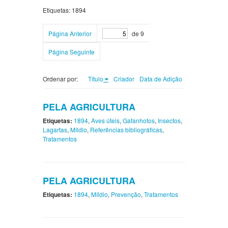
Etiquetas: 1894
Página Anterior
de 9
Página Seguinte
Ordenar por:
Título
Criador
Data de Adição
PELA AGRICULTURA
Etiquetas:
1894
,
Aves úteis
,
Gafanhotos
,
Insectos
,
Lagartas
,
Míldio
,
Referências bibliográficas
,
Tratamentos
PELA AGRICULTURA
Etiquetas:
1894
,
Míldio
,
Prevenção
,
Tratamentos