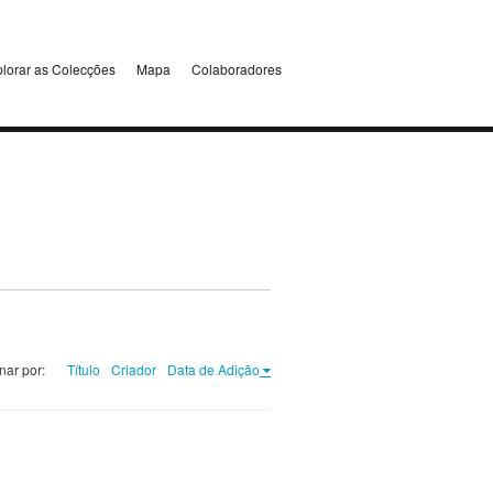
lorar as Colecções
Mapa
Colaboradores
nar por:
Título
Criador
Data de Adição