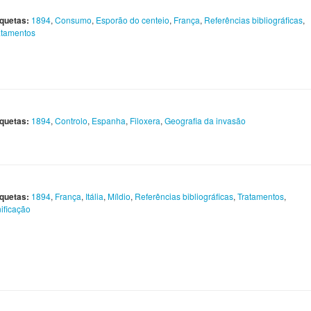
iquetas:
1894
,
Consumo
,
Esporão do centeio
,
França
,
Referências bibliográficas
,
atamentos
iquetas:
1894
,
Controlo
,
Espanha
,
Filoxera
,
Geografia da invasão
iquetas:
1894
,
França
,
Itália
,
Míldio
,
Referências bibliográficas
,
Tratamentos
,
nificação