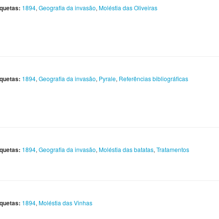
iquetas:
1894
,
Geografia da invasão
,
Moléstia das Oliveiras
iquetas:
1894
,
Geografia da invasão
,
Pyrale
,
Referências bibliográficas
iquetas:
1894
,
Geografia da invasão
,
Moléstia das batatas
,
Tratamentos
iquetas:
1894
,
Moléstia das Vinhas