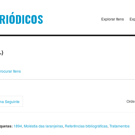
Explorar Itens
Exp
L)
rocurar Itens
Orde
na Seguinte
iquetas:
1894
,
Moléstia das laranjeiras
,
Referências bibliográficas
,
Tratamentos