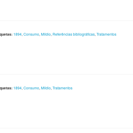
iquetas:
1894
,
Consumo
,
Míldio
,
Referências bibliográficas
,
Tratamentos
iquetas:
1894
,
Consumo
,
Míldio
,
Tratamentos