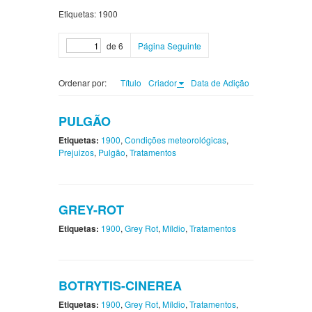
Etiquetas: 1900
de 6
Página Seguinte
Ordenar por:
Título
Criador
Data de Adição
PULGÃO
Etiquetas:
1900
,
Condições meteorológicas
,
Prejuizos
,
Pulgão
,
Tratamentos
GREY-ROT
Etiquetas:
1900
,
Grey Rot
,
Míldio
,
Tratamentos
BOTRYTIS-CINEREA
Etiquetas:
1900
,
Grey Rot
,
Míldio
,
Tratamentos
,