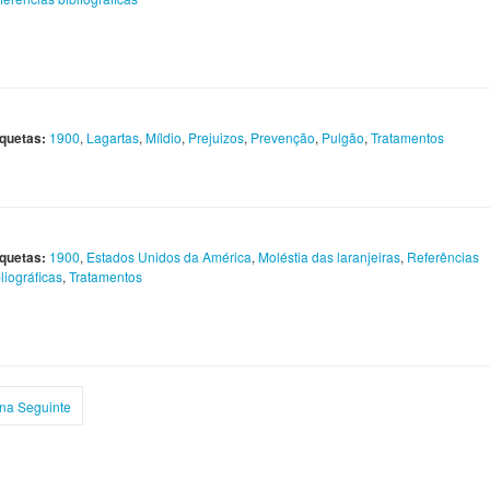
iquetas:
1900
,
Lagartas
,
Míldio
,
Prejuizos
,
Prevenção
,
Pulgão
,
Tratamentos
iquetas:
1900
,
Estados Unidos da América
,
Moléstia das laranjeiras
,
Referências
liográficas
,
Tratamentos
na Seguinte