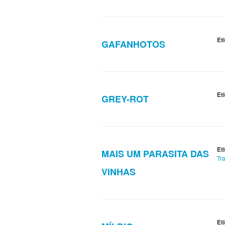
Et
GAFANHOTOS
Et
GREY-ROT
Et
MAIS UM PARASITA DAS
Tr
VINHAS
Et