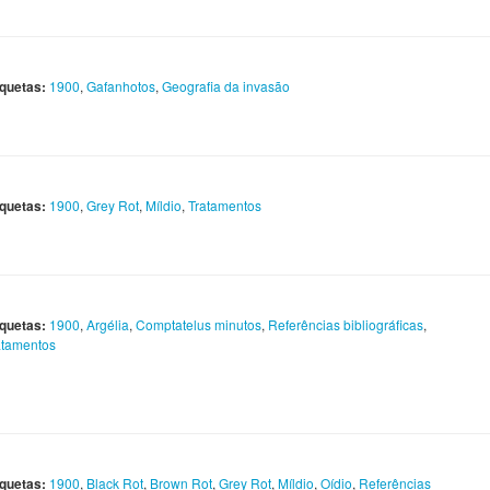
iquetas:
1900
,
Gafanhotos
,
Geografia da invasão
iquetas:
1900
,
Grey Rot
,
Míldio
,
Tratamentos
iquetas:
1900
,
Argélia
,
Comptatelus minutos
,
Referências bibliográficas
,
atamentos
iquetas:
1900
,
Black Rot
,
Brown Rot
,
Grey Rot
,
Míldio
,
Oídio
,
Referências