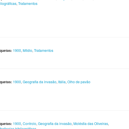
liográficas
,
Tratamentos
iquetas:
1900
,
Míldio
,
Tratamentos
iquetas:
1900
,
Geografia da invasão
,
Itália
,
Olho de pavão
iquetas:
1900
,
Controlo
,
Geografia da invasão
,
Moléstia das Oliveiras
,
ferências bibliográficas