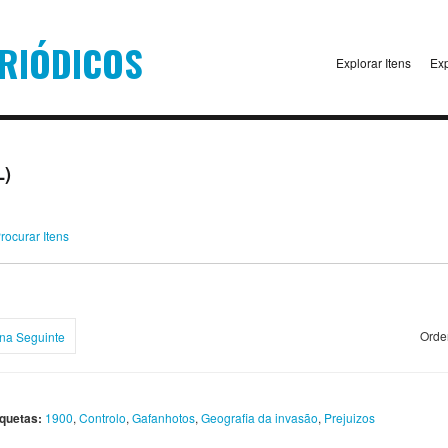
Explorar Itens
Exp
L)
rocurar Itens
Orde
na Seguinte
iquetas:
1900
,
Controlo
,
Gafanhotos
,
Geografia da invasão
,
Prejuizos