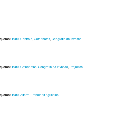
iquetas:
1900
,
Controlo
,
Gafanhotos
,
Geografia da invasão
iquetas:
1900
,
Gafanhotos
,
Geografia da invasão
,
Prejuizos
iquetas:
1900
,
Alforra
,
Trabalhos agrícolas