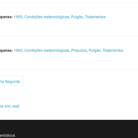
iquetas:
1900
,
Condições meteorológicas
,
Pulgão
,
Tratamentos
iquetas:
1900
,
Condições meteorológicas
,
Prejuizos
,
Pulgão
,
Tratamentos
na Seguinte
ka-xml
,
rss2
eriódicos