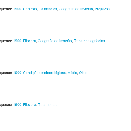
iquetas:
1900
,
Controlo
,
Gafanhotos
,
Geografia da invasão
,
Prejuizos
iquetas:
1900
,
Filoxera
,
Geografia da invasão
,
Trabalhos agrícolas
iquetas:
1900
,
Condições meteorológicas
,
Míldio
,
Oídio
iquetas:
1900
,
Filoxera
,
Tratamentos