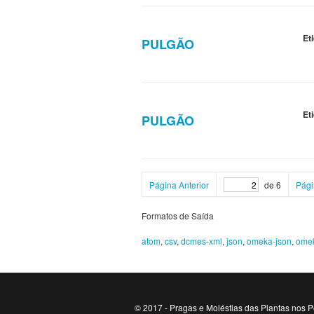
Et
PULGÃO
Et
PULGÃO
Página Anterior
de 6
Pági
Formatos de Saída
atom
,
csv
,
dcmes-xml
,
json
,
omeka-json
,
ome
© 2017 - Pragas e Moléstias das Plantas nos P