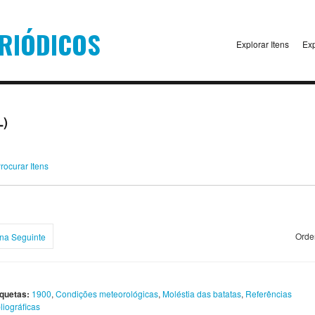
Explorar Itens
Exp
L)
rocurar Itens
Orde
na Seguinte
iquetas:
1900
,
Condições meteorológicas
,
Moléstia das batatas
,
Referências
liográficas