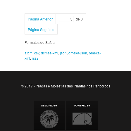
Página Anterior
de 8
Página Seguinte
Formatos de Saída
atom
,
csv
,
dcmes-xml
,
json
,
omeka-json
,
omeka-
xml
,
rss2
© 2017 - Pragas e Moléstias das Plantas nos Periódicos