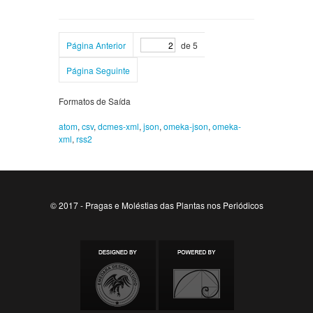
Página Anterior
de 5
Página Seguinte
Formatos de Saída
atom
,
csv
,
dcmes-xml
,
json
,
omeka-json
,
omeka-
xml
,
rss2
© 2017 - Pragas e Moléstias das Plantas nos Periódicos