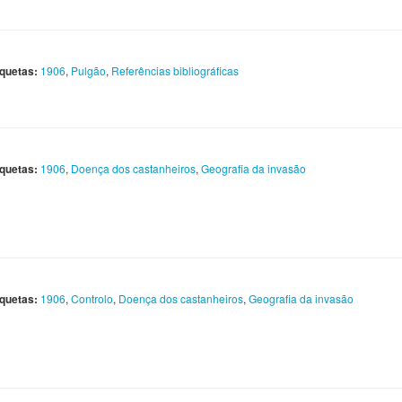
iquetas:
1906
,
Pulgão
,
Referências bibliográficas
iquetas:
1906
,
Doença dos castanheiros
,
Geografia da invasão
iquetas:
1906
,
Controlo
,
Doença dos castanheiros
,
Geografia da invasão