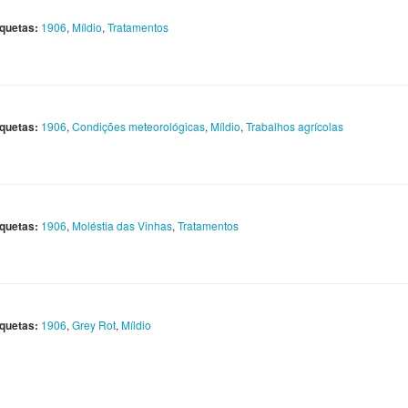
iquetas:
1906
,
Míldio
,
Tratamentos
iquetas:
1906
,
Condições meteorológicas
,
Míldio
,
Trabalhos agrícolas
iquetas:
1906
,
Moléstia das Vinhas
,
Tratamentos
iquetas:
1906
,
Grey Rot
,
Míldio