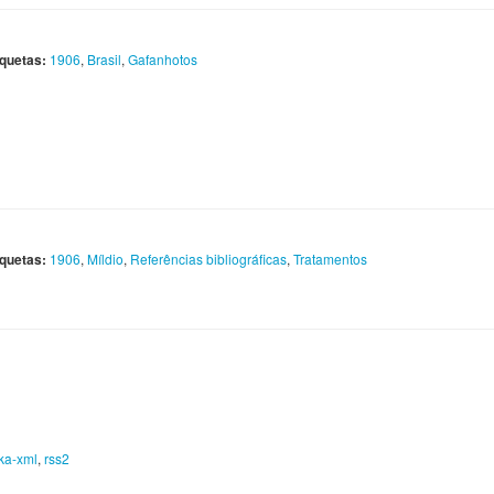
iquetas:
1906
,
Brasil
,
Gafanhotos
iquetas:
1906
,
Míldio
,
Referências bibliográficas
,
Tratamentos
ka-xml
,
rss2