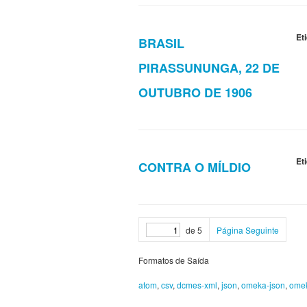
Et
BRASIL
PIRASSUNUNGA, 22 DE
OUTUBRO DE 1906
Et
CONTRA O MÍLDIO
de 5
Página Seguinte
Formatos de Saída
atom
,
csv
,
dcmes-xml
,
json
,
omeka-json
,
ome