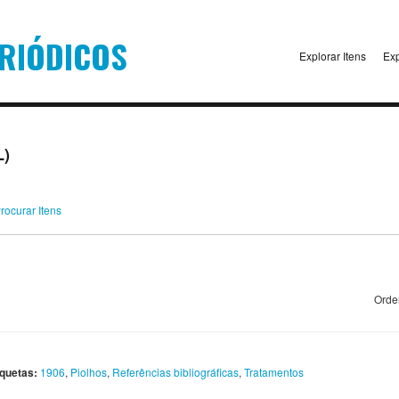
Explorar Itens
Exp
L)
rocurar Itens
Orde
iquetas:
1906
,
Piolhos
,
Referências bibliográficas
,
Tratamentos