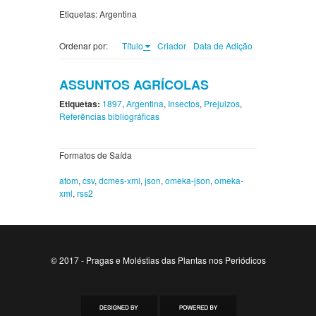
Etiquetas: Argentina
Ordenar por:
Título
Criador
Data de Adição
ASSUNTOS AGRÍCOLAS
Etiquetas:
1897
,
Argentina
,
Insectos
,
Prejuizos
,
Referências bibliográficas
Formatos de Saída
atom
,
csv
,
dcmes-xml
,
json
,
omeka-json
,
omeka-
xml
,
rss2
© 2017 - Pragas e Moléstias das Plantas nos Periódicos