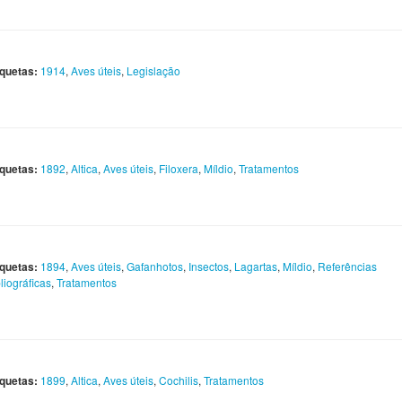
iquetas:
1914
,
Aves úteis
,
Legislação
iquetas:
1892
,
Altica
,
Aves úteis
,
Filoxera
,
Míldio
,
Tratamentos
iquetas:
1894
,
Aves úteis
,
Gafanhotos
,
Insectos
,
Lagartas
,
Míldio
,
Referências
liográficas
,
Tratamentos
iquetas:
1899
,
Altica
,
Aves úteis
,
Cochilis
,
Tratamentos