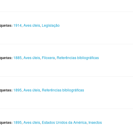
iquetas:
1914
,
Aves úteis
,
Legislação
iquetas:
1885
,
Aves úteis
,
Filoxera
,
Referências bibliográficas
iquetas:
1895
,
Aves úteis
,
Referências bibliográficas
iquetas:
1895
,
Aves úteis
,
Estados Unidos da América
,
Insectos