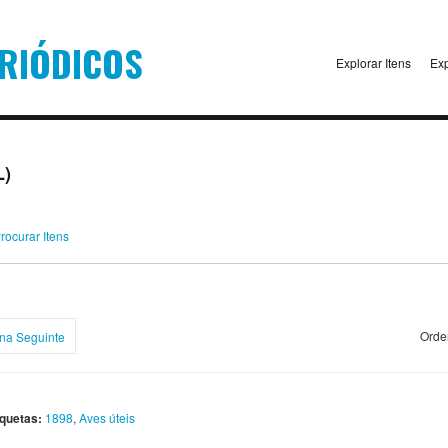
Explorar Itens
Exp
L)
rocurar Itens
Orde
na Seguinte
iquetas:
1898
,
Aves úteis