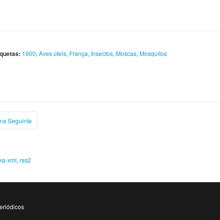
iquetas:
1900
,
Aves úteis
,
França
,
Insectos
,
Moscas
,
Mosquitos
na Seguinte
ka-xml
,
rss2
eriódicos