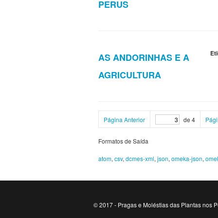
PERUS
Et
AS ANDORINHAS E A
AGRICULTURA
Página Anterior
de 4
Pági
Formatos de Saída
atom
,
csv
,
dcmes-xml
,
json
,
omeka-json
,
ome
© 2017 - Pragas e Moléstias das Plantas nos P