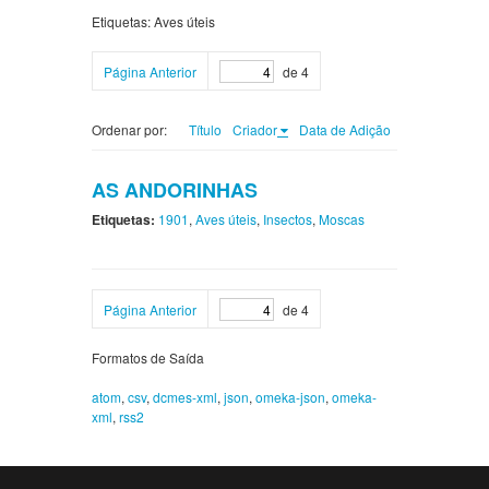
Etiquetas: Aves úteis
Página Anterior
de 4
Ordenar por:
Título
Criador
Data de Adição
AS ANDORINHAS
Etiquetas:
1901
,
Aves úteis
,
Insectos
,
Moscas
Página Anterior
de 4
Formatos de Saída
atom
,
csv
,
dcmes-xml
,
json
,
omeka-json
,
omeka-
xml
,
rss2