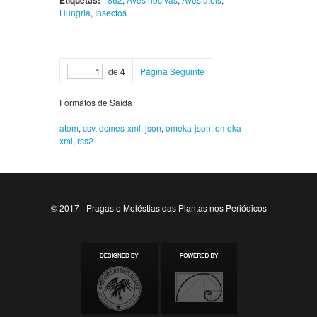
Etiquetas:
Hungria
,
Insectos
de 4
Página Seguinte
Formatos de Saída
atom
,
csv
,
dcmes-xml
,
json
,
omeka-json
,
omeka-
xml
,
rss2
© 2017 - Pragas e Moléstias das Plantas nos Periódicos