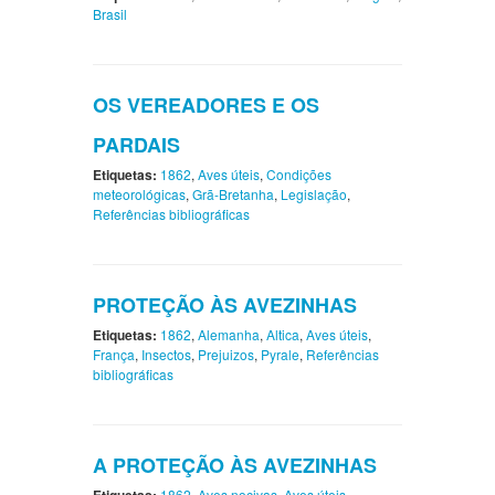
Brasil
OS VEREADORES E OS
PARDAIS
Etiquetas:
1862
,
Aves úteis
,
Condições
meteorológicas
,
Grã-Bretanha
,
Legislação
,
Referências bibliográficas
PROTEÇÃO ÀS AVEZINHAS
Etiquetas:
1862
,
Alemanha
,
Altica
,
Aves úteis
,
França
,
Insectos
,
Prejuizos
,
Pyrale
,
Referências
bibliográficas
A PROTEÇÃO ÀS AVEZINHAS
1862
,
Aves nocivas
,
Aves úteis
,