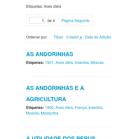
Etiquetas: Aves úteis
de 4
Página Seguinte
Ordenar por:
Título
Criador
Data de Adição
AS ANDORINHAS
Etiquetas:
1901
,
Aves úteis
,
Insectos
,
Moscas
AS ANDORINHAS E A
AGRICULTURA
Etiquetas:
1900
,
Aves úteis
,
França
,
Insectos
,
Moscas
,
Mosquitos
A UTILIDADE DOS PERUS