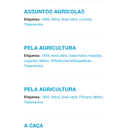
ASSUNTOS AGRÍCOLAS
Etiquetas:
1899
,
Altica
,
Aves úteis
,
Cochilis
,
Tratamentos
PELA AGRICULTURA
Etiquetas:
1894
,
Aves úteis
,
Gafanhotos
,
Insectos
,
Lagartas
,
Míldio
,
Referências bibliográficas
,
Tratamentos
PELA AGRICULTURA
Etiquetas:
1892
,
Altica
,
Aves úteis
,
Filoxera
,
Míldio
,
Tratamentos
A CAÇA