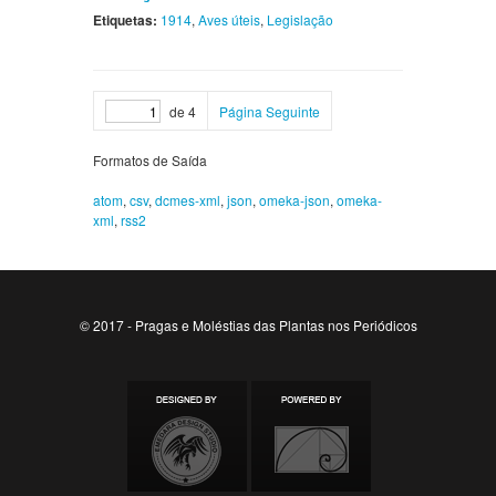
Etiquetas:
1914
,
Aves úteis
,
Legislação
de 4
Página Seguinte
Formatos de Saída
atom
,
csv
,
dcmes-xml
,
json
,
omeka-json
,
omeka-
xml
,
rss2
© 2017 - Pragas e Moléstias das Plantas nos Periódicos