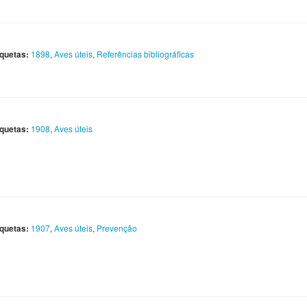
iquetas:
1898
,
Aves úteis
,
Referências bibliográficas
iquetas:
1908
,
Aves úteis
iquetas:
1907
,
Aves úteis
,
Prevenção