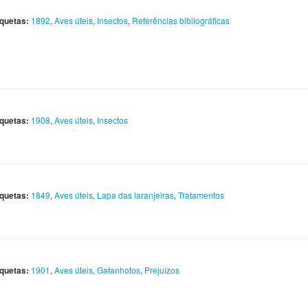
iquetas:
1892
,
Aves úteis
,
Insectos
,
Referências bibliográficas
iquetas:
1908
,
Aves úteis
,
Insectos
iquetas:
1849
,
Aves úteis
,
Lapa das laranjeiras
,
Tratamentos
iquetas:
1901
,
Aves úteis
,
Gafanhotos
,
Prejuizos