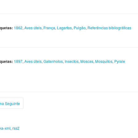
iquetas:
1862
,
Aves úteis
,
França
,
Lagartas
,
Pulgão
,
Referências bibliográficas
iquetas:
1897
,
Aves úteis
,
Gafanhotos
,
Insectos
,
Moscas
,
Mosquitos
,
Pyrale
na Seguinte
ka-xml
,
rss2