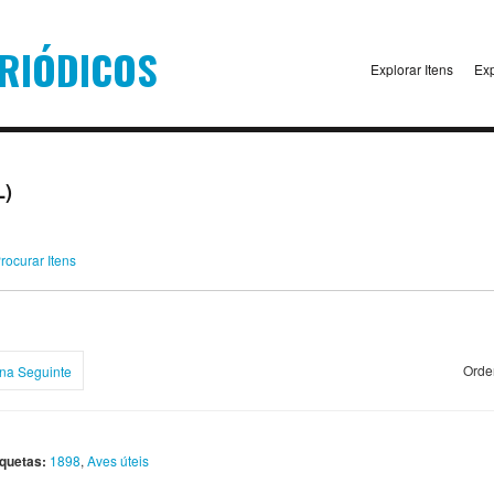
Explorar Itens
Exp
L)
rocurar Itens
Orde
na Seguinte
iquetas:
1898
,
Aves úteis