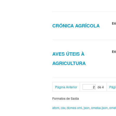
Et
CRÓNICA AGRÍCOLA
Et
AVES ÚTEIS À
AGRICULTURA
Página Anterior
de 4
Pági
Formatos de Saída
atom
,
csv
,
dcmes-xml
,
json
,
omeka-json
,
ome