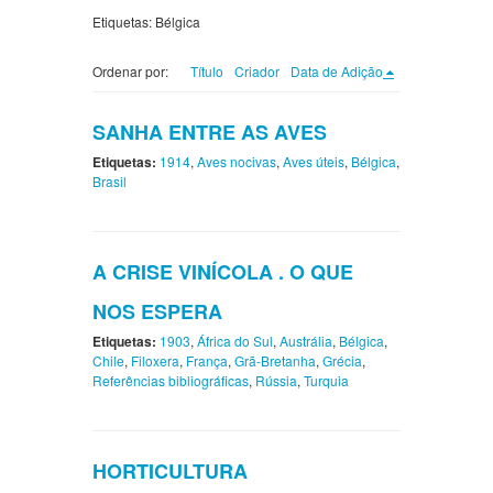
Etiquetas: Bélgica
Ordenar por:
Título
Criador
Data de Adição
SANHA ENTRE AS AVES
Etiquetas:
1914
,
Aves nocivas
,
Aves úteis
,
Bélgica
,
Brasil
A CRISE VINÍCOLA . O QUE
NOS ESPERA
Etiquetas:
1903
,
África do Sul
,
Austrália
,
Bélgica
,
Chile
,
Filoxera
,
França
,
Grã-Bretanha
,
Grécia
,
Referências bibliográficas
,
Rússia
,
Turquia
HORTICULTURA