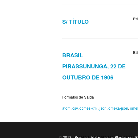
Et
S/ TÍTULO
Et
BRASIL
PIRASSUNUNGA, 22 DE
OUTUBRO DE 1906
Formatos de Saída
atom
,
csv
,
dcmes-xml
,
json
,
omeka-json
,
ome
© 2017 - Pragas e Moléstias das Plantas nos P