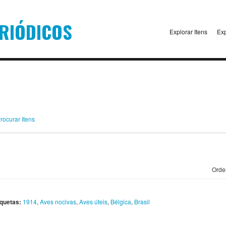
Explorar Itens
Exp
)
rocurar Itens
Orde
iquetas:
1914
,
Aves nocivas
,
Aves úteis
,
Bélgica
,
Brasil