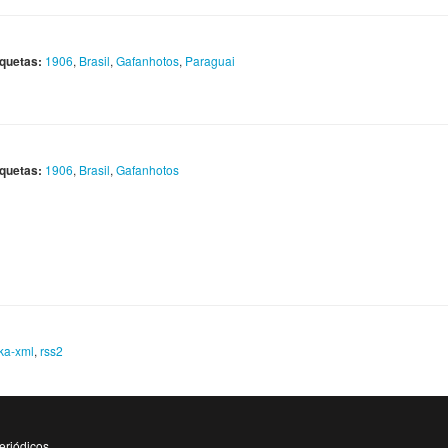
iquetas:
1906
,
Brasil
,
Gafanhotos
,
Paraguai
iquetas:
1906
,
Brasil
,
Gafanhotos
ka-xml
,
rss2
eriódicos