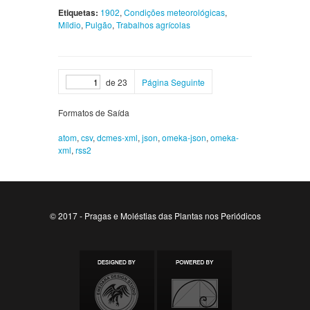
Etiquetas:
1902
,
Condições meteorológicas
,
Míldio
,
Pulgão
,
Trabalhos agrícolas
de 23
Página Seguinte
Formatos de Saída
atom
,
csv
,
dcmes-xml
,
json
,
omeka-json
,
omeka-
xml
,
rss2
© 2017 - Pragas e Moléstias das Plantas nos Periódicos