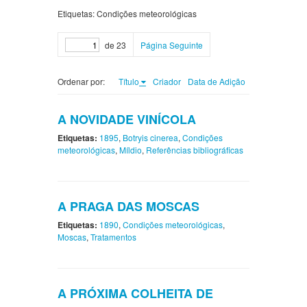
Etiquetas: Condições meteorológicas
de 23
Página Seguinte
Ordenar por:
Título
Criador
Data de Adição
A NOVIDADE VINÍCOLA
Etiquetas:
1895
,
Botryis cinerea
,
Condições
meteorológicas
,
Míldio
,
Referências bibliográficas
A PRAGA DAS MOSCAS
Etiquetas:
1890
,
Condições meteorológicas
,
Moscas
,
Tratamentos
A PRÓXIMA COLHEITA DE