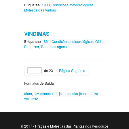
Etiquetas:
1900
,
Condições meteorológicas
,
Moléstia das Vinhas
VINDIMAS
Etiquetas:
1861
,
Condições meteorológicas
,
Oídio
,
Prejuizos
,
Trabalhos agrícolas
de 23
Página Seguinte
Formatos de Saída
atom
,
csv
,
dcmes-xml
,
json
,
omeka-json
,
omeka-
xml
,
rss2
© 2017 - Pragas e Moléstias das Plantas nos Periódicos