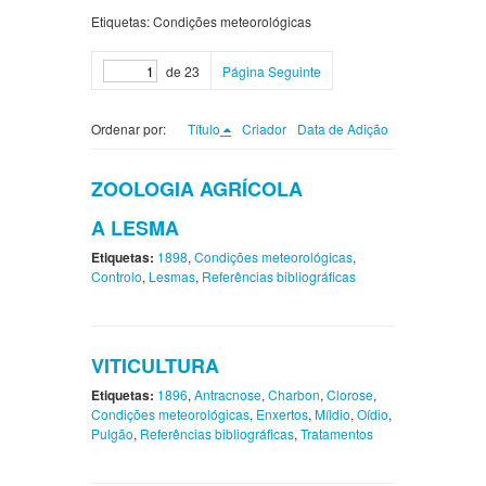
Etiquetas: Condições meteorológicas
de 23
Página Seguinte
Ordenar por:
Título
Criador
Data de Adição
ZOOLOGIA AGRÍCOLA
A LESMA
Etiquetas:
1898
,
Condições meteorológicas
,
Controlo
,
Lesmas
,
Referências bibliográficas
VITICULTURA
Etiquetas:
1896
,
Antracnose
,
Charbon
,
Clorose
,
Condições meteorológicas
,
Enxertos
,
Míldio
,
Oídio
,
Pulgão
,
Referências bibliográficas
,
Tratamentos