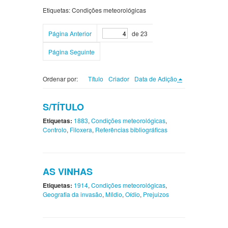
Etiquetas: Condições meteorológicas
Página Anterior
de 23
Página Seguinte
Ordenar por:
Título
Criador
Data de Adição
S/TÍTULO
Etiquetas:
1883
,
Condições meteorológicas
,
Controlo
,
Filoxera
,
Referências bibliográficas
AS VINHAS
Etiquetas:
1914
,
Condições meteorológicas
,
Geografia da invasão
,
Míldio
,
Oídio
,
Prejuizos