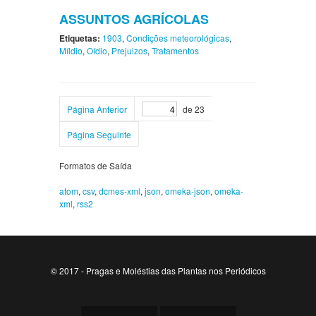
ASSUNTOS AGRÍCOLAS
Etiquetas:
1903
,
Condições meteorológicas
,
Míldio
,
Oídio
,
Prejuizos
,
Tratamentos
Página Anterior
de 23
Página Seguinte
Formatos de Saída
atom
,
csv
,
dcmes-xml
,
json
,
omeka-json
,
omeka-
xml
,
rss2
© 2017 - Pragas e Moléstias das Plantas nos Periódicos