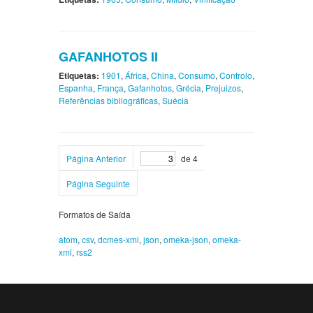
GAFANHOTOS II
Etiquetas:
1901
,
África
,
China
,
Consumo
,
Controlo
,
Espanha
,
França
,
Gafanhotos
,
Grécia
,
Prejuizos
,
Referências bibliográficas
,
Suécia
Página Anterior
de 4
Página Seguinte
Formatos de Saída
atom
,
csv
,
dcmes-xml
,
json
,
omeka-json
,
omeka-
xml
,
rss2