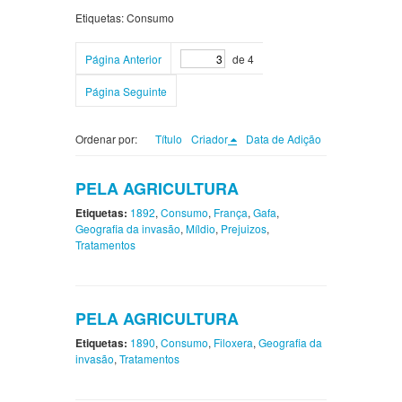
Etiquetas: Consumo
Página Anterior
de 4
Página Seguinte
Ordenar por:
Título
Criador
Data de Adição
PELA AGRICULTURA
Etiquetas:
1892
,
Consumo
,
França
,
Gafa
,
Geografia da invasão
,
Míldio
,
Prejuizos
,
Tratamentos
PELA AGRICULTURA
Etiquetas:
1890
,
Consumo
,
Filoxera
,
Geografia da
invasão
,
Tratamentos