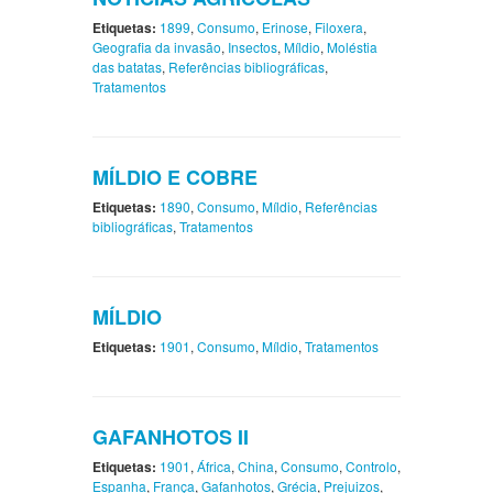
Etiquetas:
1899
,
Consumo
,
Erinose
,
Filoxera
,
Geografia da invasão
,
Insectos
,
Míldio
,
Moléstia
das batatas
,
Referências bibliográficas
,
Tratamentos
MÍLDIO E COBRE
Etiquetas:
1890
,
Consumo
,
Míldio
,
Referências
bibliográficas
,
Tratamentos
MÍLDIO
Etiquetas:
1901
,
Consumo
,
Míldio
,
Tratamentos
GAFANHOTOS II
Etiquetas:
1901
,
África
,
China
,
Consumo
,
Controlo
,
Espanha
,
França
,
Gafanhotos
,
Grécia
,
Prejuizos
,