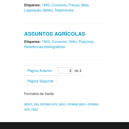
Etiquetas:
1893
,
Consumo
,
França
,
Itália
,
Legislação
,
Míldio
,
Tratamentos
ASSUNTOS AGRÍCOLAS
Etiquetas:
1903
,
Consumo
,
Oídio
,
Prejuizos
,
Referências bibliográficas
Página Anterior
de 4
Página Seguinte
Formatos de Saída
atom
,
csv
,
dcmes-xml
,
json
,
omeka-json
,
omeka-
xml
,
rss2