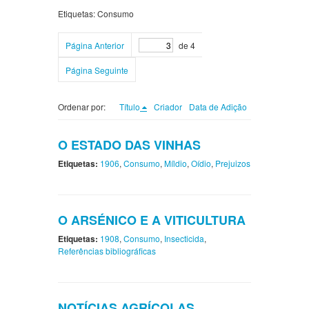
Etiquetas: Consumo
Página Anterior
de 4
Página Seguinte
Ordenar por:
Título
Criador
Data de Adição
O ESTADO DAS VINHAS
Etiquetas:
1906
,
Consumo
,
Míldio
,
Oídio
,
Prejuizos
O ARSÉNICO E A VITICULTURA
Etiquetas:
1908
,
Consumo
,
Insecticida
,
Referências bibliográficas
NOTÍCIAS AGRÍCOLAS