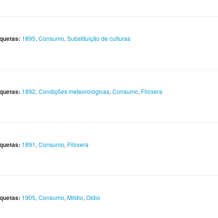
iquetas:
1895
,
Consumo
,
Substituição de culturas
iquetas:
1892
,
Condições meteorológicas
,
Consumo
,
Filoxera
iquetas:
1891
,
Consumo
,
Filoxera
iquetas:
1905
,
Consumo
,
Míldio
,
Oídio