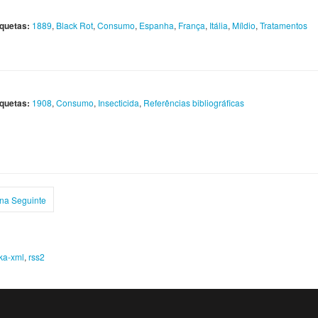
iquetas:
1889
,
Black Rot
,
Consumo
,
Espanha
,
França
,
Itália
,
Míldio
,
Tratamentos
iquetas:
1908
,
Consumo
,
Insecticida
,
Referências bibliográficas
na Seguinte
ka-xml
,
rss2