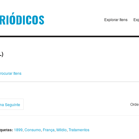
Explorar Itens
Exp
L)
rocurar Itens
Orde
na Seguinte
iquetas:
1899
,
Consumo
,
França
,
Míldio
,
Tratamentos