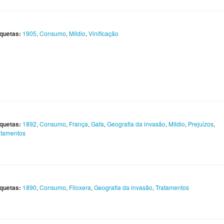
iquetas:
1905
,
Consumo
,
Míldio
,
Vinificação
iquetas:
1892
,
Consumo
,
França
,
Gafa
,
Geografia da invasão
,
Míldio
,
Prejuizos
,
atamentos
iquetas:
1890
,
Consumo
,
Filoxera
,
Geografia da invasão
,
Tratamentos