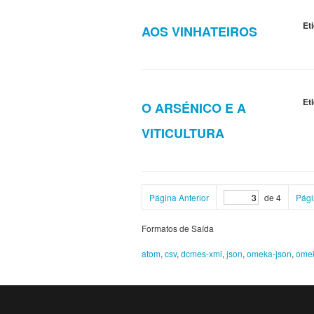
Et
AOS VINHATEIROS
Et
O ARSÉNICO E A
VITICULTURA
Página Anterior
de 4
Pági
Formatos de Saída
atom
,
csv
,
dcmes-xml
,
json
,
omeka-json
,
ome