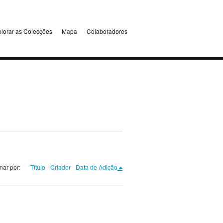
lorar as Colecções
Mapa
Colaboradores
nar por:
Título
Criador
Data de Adição