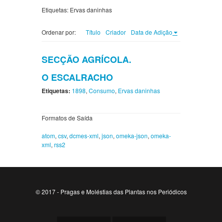
Etiquetas: Ervas daninhas
Ordenar por:
Título
Criador
Data de Adição
SECÇÃO AGRÍCOLA.
O ESCALRACHO
Etiquetas:
1898
,
Consumo
,
Ervas daninhas
Formatos de Saída
atom
,
csv
,
dcmes-xml
,
json
,
omeka-json
,
omeka-
xml
,
rss2
© 2017 - Pragas e Moléstias das Plantas nos Periódicos