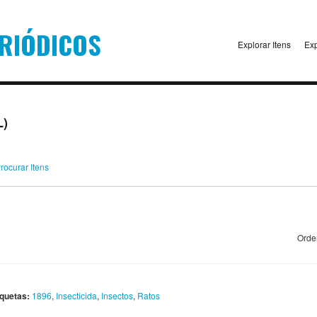
Explorar Itens
Exp
L)
rocurar Itens
Orde
iquetas:
1896
,
Insecticida
,
Insectos
,
Ratos