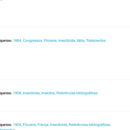
iquetas:
1884
,
Congressos
,
Filoxera
,
Insecticida
,
Itália
,
Tratamentos
iquetas:
1908
,
Insecticida
,
Insectos
,
Referências bibliográficas
iquetas:
1904
,
Filoxera
,
França
,
Insecticida
,
Referências bibliográficas
,
atamentos