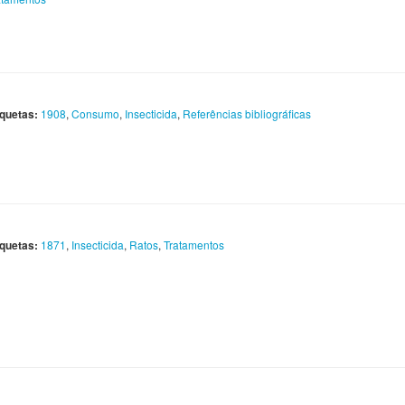
iquetas:
1908
,
Consumo
,
Insecticida
,
Referências bibliográficas
iquetas:
1871
,
Insecticida
,
Ratos
,
Tratamentos