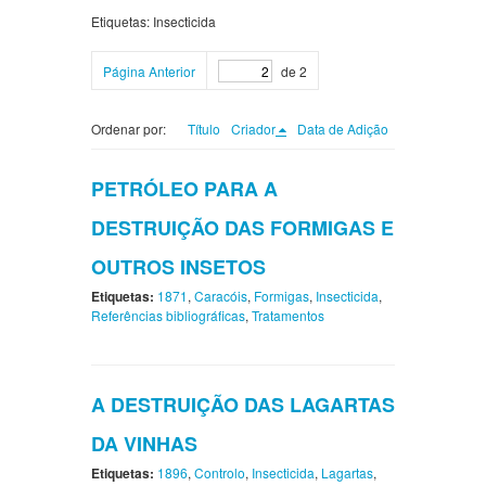
Etiquetas: Insecticida
Página Anterior
de 2
Ordenar por:
Título
Criador
Data de Adição
PETRÓLEO PARA A
DESTRUIÇÃO DAS FORMIGAS E
OUTROS INSETOS
Etiquetas:
1871
,
Caracóis
,
Formigas
,
Insecticida
,
Referências bibliográficas
,
Tratamentos
A DESTRUIÇÃO DAS LAGARTAS
DA VINHAS
Etiquetas:
1896
,
Controlo
,
Insecticida
,
Lagartas
,