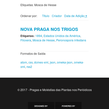
Etiquetas: Mosca de Hesse
Ordenar por:
Título
Criador
Data de Adição
NOVA PRAGA NOS TRIGOS
Etiquetas:
1894
,
Estados Unidos da América
,
Filoxera
,
Mosca de Hesse
,
Peronospora infestans
Formatos de Saída
atom
,
csv
,
dcmes-xml
,
json
,
omeka-json
,
omeka-
xml
,
rss2
© 2017 - Pragas e Moléstias das Plantas nos Periódicos