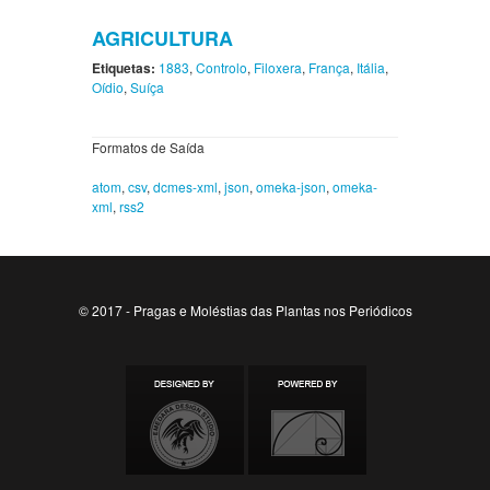
AGRICULTURA
Etiquetas:
1883
,
Controlo
,
Filoxera
,
França
,
Itália
,
Oídio
,
Suíça
Formatos de Saída
atom
,
csv
,
dcmes-xml
,
json
,
omeka-json
,
omeka-
xml
,
rss2
© 2017 - Pragas e Moléstias das Plantas nos Periódicos