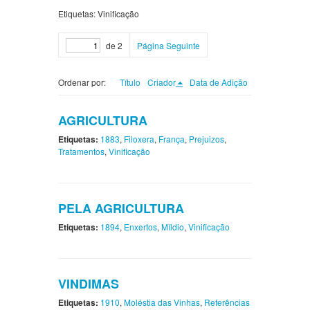
Etiquetas: Vinificação
de 2
Página Seguinte
Ordenar por:
Título
Criador
Data de Adição
AGRICULTURA
Etiquetas:
1883
,
Filoxera
,
França
,
Prejuizos
,
Tratamentos
,
Vinificação
PELA AGRICULTURA
Etiquetas:
1894
,
Enxertos
,
Míldio
,
Vinificação
VINDIMAS
Etiquetas:
1910
,
Moléstia das Vinhas
,
Referências