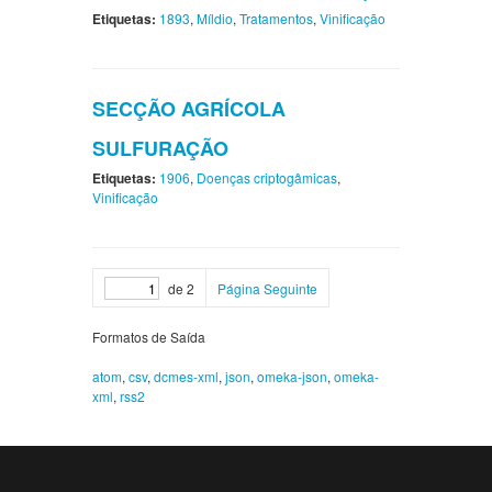
Etiquetas:
1893
,
Míldio
,
Tratamentos
,
Vinificação
SECÇÃO AGRÍCOLA
SULFURAÇÃO
Etiquetas:
1906
,
Doenças criptogâmicas
,
Vinificação
de 2
Página Seguinte
Formatos de Saída
atom
,
csv
,
dcmes-xml
,
json
,
omeka-json
,
omeka-
xml
,
rss2