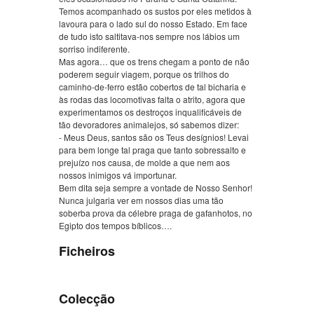
Temos acompanhado os sustos por eles metidos à
lavoura para o lado sul do nosso Estado. Em face
de tudo isto saltitava-nos sempre nos lábios um
sorriso indiferente.
Mas agora… que os trens chegam a ponto de não
poderem seguir viagem, porque os trilhos do
caminho-de-ferro estão cobertos de tal bicharia e
às rodas das locomotivas falta o atrito, agora que
experimentamos os destroços inqualificáveis de
tão devoradores animalejos, só sabemos dizer:
- Meus Deus, santos são os Teus desígnios! Levai
para bem longe tal praga que tanto sobressalto e
prejuízo nos causa, de molde a que nem aos
nossos inimigos vá importunar.
Bem dita seja sempre a vontade de Nosso Senhor!
Nunca julgaria ver em nossos dias uma tão
soberba prova da célebre praga de gafanhotos, no
Egipto dos tempos bíblicos….
Ficheiros
Colecção