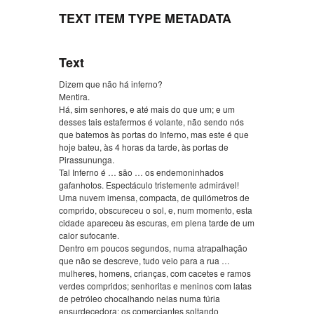
TEXT ITEM TYPE METADATA
Text
Dizem que não há inferno?
Mentira.
Há, sim senhores, e até mais do que um; e um
desses tais estafermos é volante, não sendo nós
que batemos às portas do Inferno, mas este é que
hoje bateu, às 4 horas da tarde, às portas de
Pirassununga.
Tal Inferno é … são … os endemoninhados
gafanhotos. Espectáculo tristemente admirável!
Uma nuvem imensa, compacta, de quilómetros de
comprido, obscureceu o sol, e, num momento, esta
cidade apareceu às escuras, em plena tarde de um
calor sufocante.
Dentro em poucos segundos, numa atrapalhação
que não se descreve, tudo veio para a rua …
mulheres, homens, crianças, com cacetes e ramos
verdes compridos; senhoritas e meninos com latas
de petróleo chocalhando nelas numa fúria
ensurdecedora; os comerciantes soltando