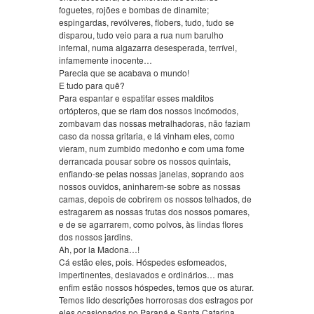
foguetes, rojões e bombas de dinamite;
espingardas, revólveres, flobers, tudo, tudo se
disparou, tudo veio para a rua num barulho
infernal, numa algazarra desesperada, terrível,
infamemente inocente…
Parecia que se acabava o mundo!
E tudo para quê?
Para espantar e espatifar esses malditos
ortópteros, que se riam dos nossos incómodos,
zombavam das nossas metralhadoras, não faziam
caso da nossa gritaria, e lá vinham eles, como
vieram, num zumbido medonho e com uma fome
derrancada pousar sobre os nossos quintais,
enfiando-se pelas nossas janelas, soprando aos
nossos ouvidos, aninharem-se sobre as nossas
camas, depois de cobrirem os nossos telhados, de
estragarem as nossas frutas dos nossos pomares,
e de se agarrarem, como polvos, às lindas flores
dos nossos jardins.
Ah, por la Madona…!
Cá estão eles, pois. Hóspedes esfomeados,
impertinentes, deslavados e ordinários… mas
enfim estão nossos hóspedes, temos que os aturar.
Temos lido descrições horrorosas dos estragos por
eles ocasionados no Paraná e Santa Catarina.