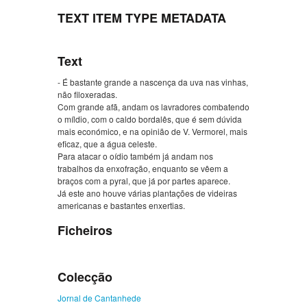
TEXT ITEM TYPE METADATA
Text
- É bastante grande a nascença da uva nas vinhas,
não filoxeradas.
Com grande afã, andam os lavradores combatendo
o míldio, com o caldo bordalês, que é sem dúvida
mais económico, e na opinião de V. Vermorel, mais
eficaz, que a água celeste.
Para atacar o oídio também já andam nos
trabalhos da enxofração, enquanto se vêem a
braços com a pyral, que já por partes aparece.
Já este ano houve várias plantações de videiras
americanas e bastantes enxertias.
Ficheiros
Colecção
Jornal de Cantanhede