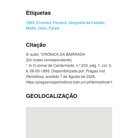
Etiquetas
1893
,
Enxertos
,
Filoxera
,
Geografia da invasão
,
Míldio
,
Oídio
,
Pyrale
Citação
S/ autor, “CRÓNICA DA BAIRRADA
(Do nosso correspondente)
”. In O Jornal de Cantanhede, n.º 203, pág. 1, col. 3,
4, 06-05-1893. Disponibilizado por:
Pragas nos
Periódicos
, acedido 7 de Agosto de 2026,
https://pragasnosperiodicos.fcsh.unl.pt/items/show/1061
.
GEOLOCALIZAÇÃO