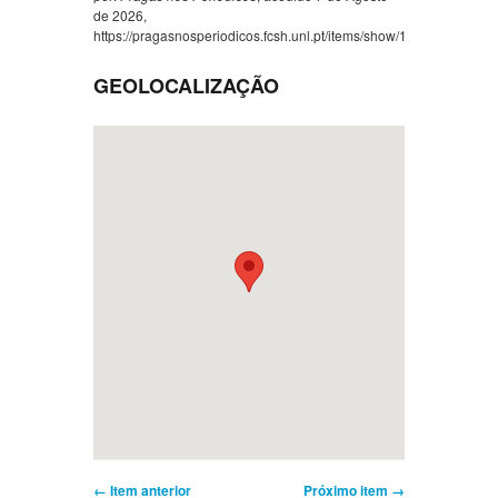
de 2026,
https://pragasnosperiodicos.fcsh.unl.pt/items/show/1063
.
GEOLOCALIZAÇÃO
← Item anterior
Próximo item →