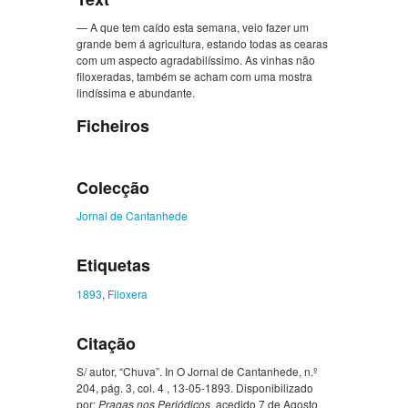
— A que tem caído esta semana, veio fazer um
grande bem á agricultura, estando todas as cearas
com um aspecto agradabilíssimo. As vinhas não
filoxeradas, também se acham com uma mostra
lindíssima e abundante.
Ficheiros
Colecção
Jornal de Cantanhede
Etiquetas
1893
,
Filoxera
Citação
S/ autor, “Chuva”. In O Jornal de Cantanhede, n.º
204, pág. 3, col. 4 , 13-05-1893. Disponibilizado
por:
Pragas nos Periódicos
, acedido 7 de Agosto