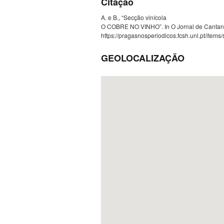
Citação
A. e B., “Secção vinícola
O COBRE NO VINHO”. In O Jornal de Cantanhed
https://pragasnosperiodicos.fcsh.unl.pt/item
GEOLOCALIZAÇÃO