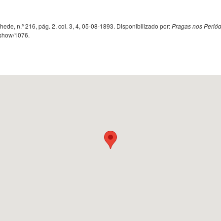
e, n.º 216, pág. 2, col. 3, 4, 05-08-1893. Disponibilizado por:
Pragas nos Periód
s/show/1076
.