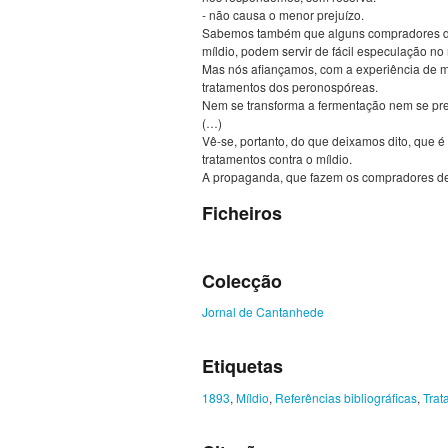
- não causa o menor prejuízo.
Sabemos também que alguns compradores de v
míldio, podem servir de fácil especulação no
Mas nós afiançamos, com a experiência de ma
tratamentos dos peronospóreas.
Nem se transforma a fermentação nem se prej
(…)
Vê-se, portanto, do que deixamos dito, que 
tratamentos contra o míldio.
A propaganda, que fazem os compradores de v
Ficheiros
Colecção
Jornal de Cantanhede
Etiquetas
1893
,
Míldio
,
Referências bibliográficas
,
Trat