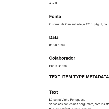
A. e B.
Fonte
O Jornal de Cantanhede, n.º 216, pág. 2, col. 
Data
05-08-1893
Colaborador
Pedro Barros
TEXT ITEM TYPE METADATA
Text
Lê-se na Vinha Portuguesa:
Vários assinantes nos perguntam, com insistê
nós respondemos, sem reserva: