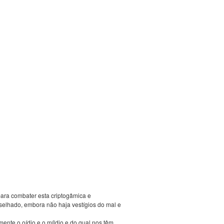
ara combater esta criptogâmica e
elhado, embora não haja vestígios do mal e
ente o oídio e o míldio e do qual nos têm