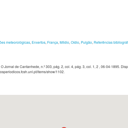
ões meteorológicas
,
Enxertos
,
França
,
Míldio
,
Oídio
,
Pulgão
,
Referências bibliográ
Jornal de Cantanhede, n.º 303, pág. 2, col. 4, pág. 3, col. 1, 2 , 06-04-1895. Dis
nosperiodicos.fcsh.unl.pt/items/show/1102
.