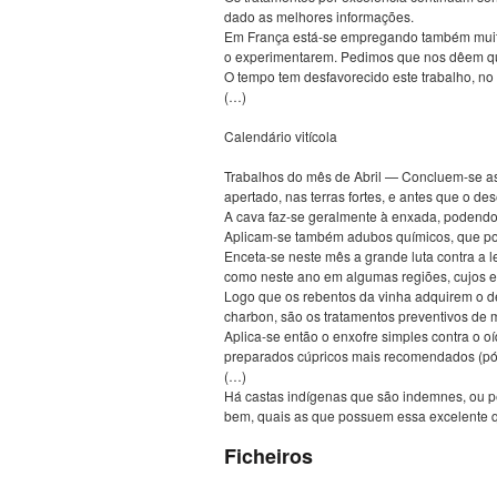
dado as melhores informações.
Em França está-se empregando também muito o
o experimentarem. Pedimos que nos dêem qua
O tempo tem desfavorecido este trabalho, no 
(…)
Calendário vitícola
Trabalhos do mês de Abril — Concluem-se as 
apertado, nas terras fortes, e antes que o d
A cava faz-se geralmente à enxada, podendo 
Aplicam-se também adubos químicos, que pode
Enceta-se neste mês a grande luta contra a le
como neste ano em algumas regiões, cujos ef
Logo que os rebentos da vinha adquirem o de
charbon, são os tratamentos preventivos de m
Aplica-se então o enxofre simples contra o o
preparados cúpricos mais recomendados (pós 
(…)
Há castas indígenas que são indemnes, ou pe
bem, quais as que possuem essa excelente qu
Ficheiros