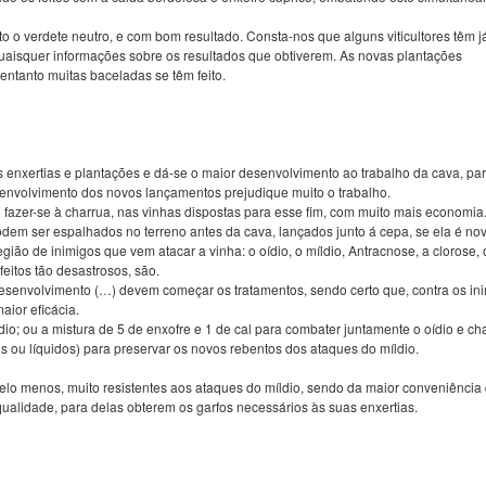
 verdete neutro, e com bom resultado. Consta-nos que alguns viticultores têm j
isquer informações sobre os resultados que obtiverem. As novas plantações
entanto muitas baceladas se têm feito.
enxertias e plantações e dá-se o maior desenvolvimento ao trabalho da cava, para
esenvolvimento dos novos lançamentos prejudique muito o trabalho.
fazer-se à charrua, nas vinhas dispostas para esse fim, com muito mais economia
m ser espalhados no terreno antes da cava, lançados junto á cepa, se ela é nov
gião de inimigos que vem atacar a vinha: o oídio, o míldio, Antracnose, a clorose, o
eitos tão desastrosos, são.
senvolvimento (…) devem começar os tratamentos, sendo certo que, contra os inim
aior eficácia.
ídio; ou a mistura de 5 de enxofre e 1 de cal para combater juntamente o oídio e 
ou líquidos) para preservar os novos rebentos dos ataques do míldio.
lo menos, muito resistentes aos ataques do míldio, sendo da maior conveniência q
alidade, para delas obterem os garfos necessários às suas enxertias.