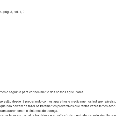
, pág. 3, col. 1, 2
amos o seguinte para conhecimento dos nossos agricultores:
 se estão desde já preparando com os aparelhos e medicamentos indispensáveis p
e não deixem de fazer os tratamentos preventivos que tantas vezes temos acons
veram aparentemente sintomas de doença.
do os feitos com a calda bordelesa e enxofre cúprico, embatendo este simultaneam