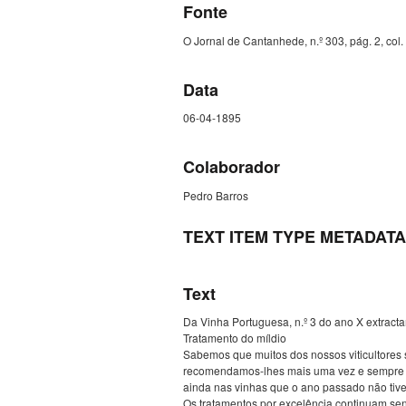
Fonte
O Jornal de Cantanhede, n.º 303, pág. 2, col. 4
Data
06-04-1895
Colaborador
Pedro Barros
TEXT ITEM TYPE METADATA
Text
Da Vinha Portuguesa, n.º 3 do ano X extract
Tratamento do míldio
Sabemos que muitos dos nossos viticultores
recomendamos-lhes mais uma vez e sempre qu
ainda nas vinhas que o ano passado não ti
Os tratamentos por excelência continuam sen