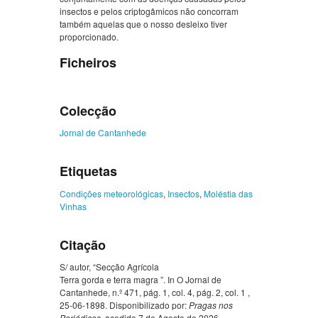
insectos e pelos criptogâmicos não concorram
também aquelas que o nosso desleixo tiver
proporcionado.
Ficheiros
Colecção
Jornal de Cantanhede
Etiquetas
Condições meteorológicas
,
Insectos
,
Moléstia das
Vinhas
Citação
S/ autor, “Secção Agrícola
Terra gorda e terra magra ”. In O Jornal de
Cantanhede, n.º 471, pág. 1, col. 4, pág. 2, col. 1 ,
25-06-1898. Disponibilizado por:
Pragas nos
Periódicos
, acedido 7 de Agosto de 2026,