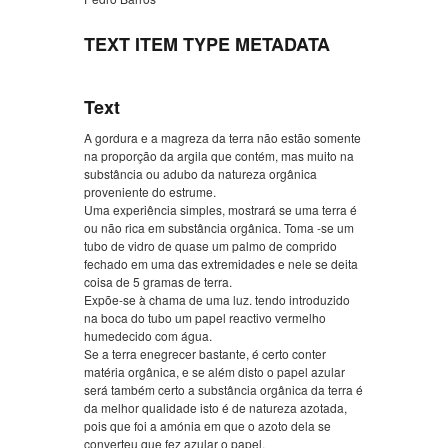
TEXT ITEM TYPE METADATA
Text
A gordura e a magreza da terra não estão somente
na proporção da argila que contém, mas muito na
substância ou adubo da natureza orgânica
proveniente do estrume.
Uma experiência simples, mostrará se uma terra é
ou não rica em substância orgânica. Toma -se um
tubo de vidro de quase um palmo de comprido
fechado em uma das extremidades e nele se deita
coisa de 5 gramas de terra.
Expõe-se à chama de uma luz. tendo introduzido
na boca do tubo um papel reactivo vermelho
humedecido com água.
Se a terra enegrecer bastante, é certo conter
matéria orgânica, e se além disto o papel azular
será também certo a substância orgânica da terra é
da melhor qualidade isto é de natureza azotada,
pois que foi a amónia em que o azoto dela se
converteu que fez azular o papel.