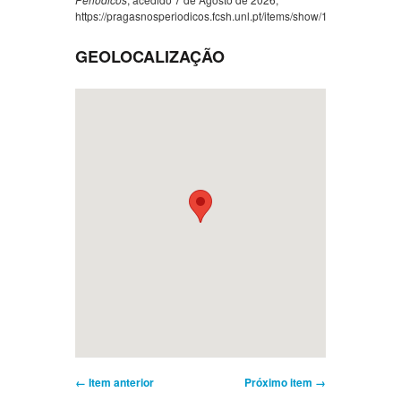
https://pragasnosperiodicos.fcsh.unl.pt/items/show/1159
.
GEOLOCALIZAÇÃO
← Item anterior
Próximo item →