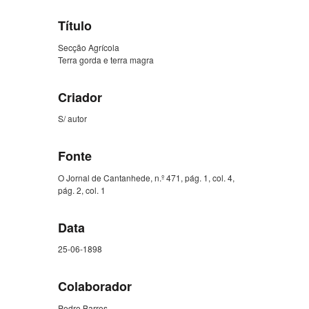
Título
Secção Agrícola
Terra gorda e terra magra
Criador
S/ autor
Fonte
O Jornal de Cantanhede, n.º 471, pág. 1, col. 4,
pág. 2, col. 1
Data
25-06-1898
Colaborador
Pedro Barros