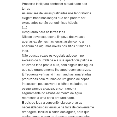
Processo fácil para conhecer a qualidade das
terras
As análises de terras praticadas nos laboratórios
exigem trabalhos longos que não podem ser
executados senão por químicos hábeis.
(…)
Resguardo para as terras frias
Nilo se deve esquecer a limpeza das valas e
abertas existentes nas terras, assim como a
abertura de algumas novas nos sítios húmidos e
frios.
Não poucas vezes os vegetais adoecem por
excesso de humidade e a sua aparência pálida e
enfezada teria pronta cura, com esgoto das águas
que subterraneamente lhe apodrecem as raízes.
É frequente ver nas vinhas manchas amareladas,
produzidas pela reunião de um grupo de cepas
fracas com poucas varas e folhas meladas, se
pesquisarmos a causa, encontramo-la
seguramente no estabelecimento de água
represada a uma certa profundidade.
É pois de toda a conveniência espreitar as
necessidades das terras, e na falta de conveniente
drenagem, facilitar a saída das águas, para que,
conjuntamente com as doenças causadas pelos