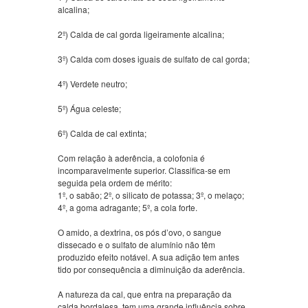
alcalina;
2º) Calda de cal gorda ligeiramente alcalina;
3º) Calda com doses iguais de sulfato de cal gorda;
4º) Verdete neutro;
5º) Água celeste;
6º) Calda de cal extinta;
Com relação à aderência, a colofonia é
incomparavelmente superior. Classifica-se em
seguida pela ordem de mérito:
1º, o sabão; 2º, o silicato de potassa; 3º, o melaço;
4º, a goma adragante; 5º, a cola forte.
O amido, a dextrina, os pós d’ovo, o sangue
dissecado e o sulfato de alumínio não têm
produzido efeito notável. A sua adição tem antes
tido por consequência a diminuição da aderência.
A natureza da cal, que entra na preparação da
calda bordalesa, tem uma grande influência sobre