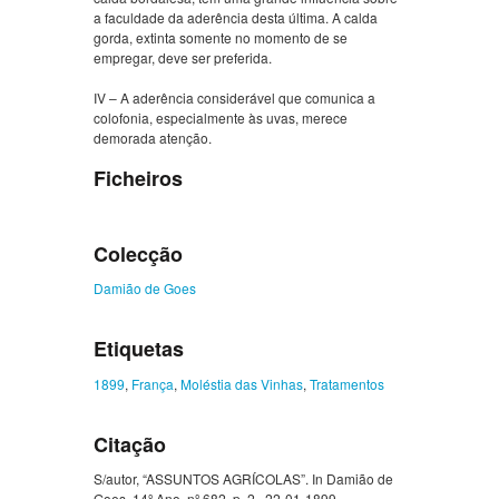
a faculdade da aderência desta última. A calda
gorda, extinta somente no momento de se
empregar, deve ser preferida.
IV – A aderência considerável que comunica a
colofonia, especialmente às uvas, merece
demorada atenção.
Ficheiros
Colecção
Damião de Goes
Etiquetas
1899
,
França
,
Moléstia das Vinhas
,
Tratamentos
Citação
S/autor, “ASSUNTOS AGRÍCOLAS”. In Damião de
Goes, 14º Ano, nº 682, p. 2., 22-01-1899.