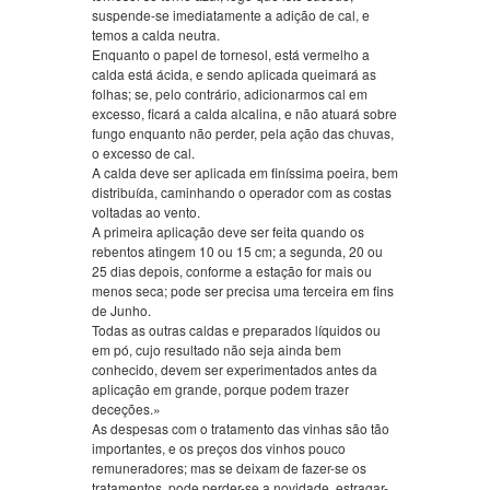
suspende-se imediatamente a adição de cal, e
temos a calda neutra.
Enquanto o papel de tornesol, está vermelho a
calda está ácida, e sendo aplicada queimará as
folhas; se, pelo contrário, adicionarmos cal em
excesso, ficará a calda alcalina, e não atuará sobre
fungo enquanto não perder, pela ação das chuvas,
o excesso de cal.
A calda deve ser aplicada em finíssima poeira, bem
distribuída, caminhando o operador com as costas
voltadas ao vento.
A primeira aplicação deve ser feita quando os
rebentos atingem 10 ou 15 cm; a segunda, 20 ou
25 dias depois, conforme a estação for mais ou
menos seca; pode ser precisa uma terceira em fins
de Junho.
Todas as outras caldas e preparados líquidos ou
em pó, cujo resultado não seja ainda bem
conhecido, devem ser experimentados antes da
aplicação em grande, porque podem trazer
deceções.»
As despesas com o tratamento das vinhas são tão
importantes, e os preços dos vinhos pouco
remuneradores; mas se deixam de fazer-se os
tratamentos, pode perder-se a novidade, estragar-