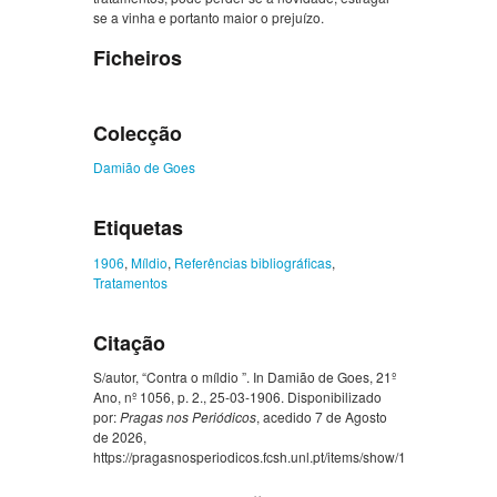
se a vinha e portanto maior o prejuízo.
Ficheiros
Colecção
Damião de Goes
Etiquetas
1906
,
Míldio
,
Referências bibliográficas
,
Tratamentos
Citação
S/autor, “Contra o míldio ”. In Damião de Goes, 21º
Ano, nº 1056, p. 2., 25-03-1906. Disponibilizado
por:
Pragas nos Periódicos
, acedido 7 de Agosto
de 2026,
https://pragasnosperiodicos.fcsh.unl.pt/items/show/1335
.