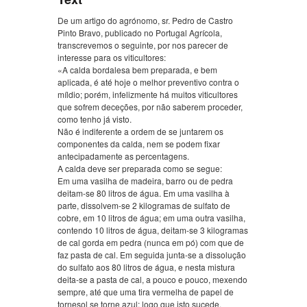
De um artigo do agrónomo, sr. Pedro de Castro
Pinto Bravo, publicado no Portugal Agrícola,
transcrevemos o seguinte, por nos parecer de
interesse para os viticultores:
«A calda bordalesa bem preparada, e bem
aplicada, é até hoje o melhor preventivo contra o
míldio; porém, infelizmente há muitos viticultores
que sofrem deceções, por não saberem proceder,
como tenho já visto.
Não é indiferente a ordem de se juntarem os
componentes da calda, nem se podem fixar
antecipadamente as percentagens.
A calda deve ser preparada como se segue:
Em uma vasilha de madeira, barro ou de pedra
deitam-se 80 litros de água. Em uma vasilha à
parte, dissolvem-se 2 kilogramas de sulfato de
cobre, em 10 litros de água; em uma outra vasilha,
contendo 10 litros de água, deitam-se 3 kilogramas
de cal gorda em pedra (nunca em pó) com que de
faz pasta de cal. Em seguida junta-se a dissolução
do sulfato aos 80 litros de água, e nesta mistura
deita-se a pasta de cal, a pouco e pouco, mexendo
sempre, até que uma tira vermelha de papel de
tornesol se torne azul; logo que isto sucede,