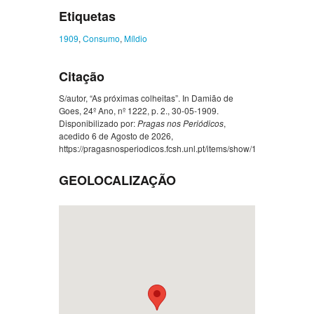
Etiquetas
1909
,
Consumo
,
Míldio
Citação
S/autor, “As próximas colheitas”. In Damião de
Goes, 24º Ano, nº 1222, p. 2., 30-05-1909.
Disponibilizado por:
Pragas nos Periódicos
,
acedido 6 de Agosto de 2026,
https://pragasnosperiodicos.fcsh.unl.pt/items/show/1339
.
GEOLOCALIZAÇÃO