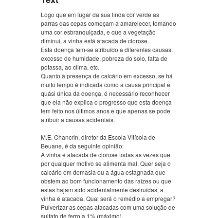
Logo que em lugar da sua linda cor verde as
parras das cepas começam a amarelecer, tomando
uma cor esbranquiçada, e que a vegetação
diminui, a vinha está atacada de clorose.
Esta doença tem-se atribuído a diferentes causas:
excesso de humidade, pobreza do solo, falta de
potassa, ao clima, etc.
Quanto à presença de calcário em excesso, se há
muito tempo é indicada como a causa principal e
quási única da doença, é necessário reconhecer
que ela não explica o progresso que esta doença
tem feito nos últimos anos e que apenas se pode
atribuir a causas acidentais.
M.E. Chancrin, diretor da Escola Vitícola de
Beuane, é da seguinte opinião:
A vinha é atacada de clorose todas as vezes que
por qualquer motivo se alimenta mal. Quer seja o
calcário em demasia ou a água estagnada que
obstem ao bom funcionamento das raízes ou que
estas hajam sido acidentalmente destruídas, a
vinha é atacada. Qual será o remédio a empregar?
Pulverizar as cepas atacadas com uma solução de
sulfato de ferro a 1% (máximo).