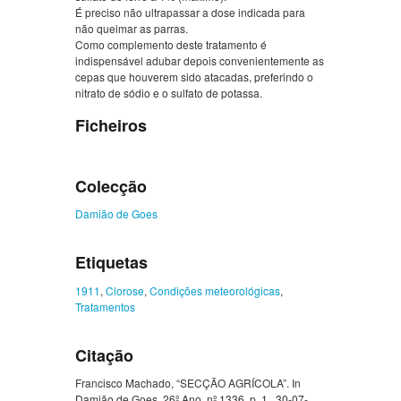
É preciso não ultrapassar a dose indicada para
não queimar as parras.
Como complemento deste tratamento é
indispensável adubar depois convenientemente as
cepas que houverem sido atacadas, preferindo o
nitrato de sódio e o sulfato de potassa.
Ficheiros
Colecção
Damião de Goes
Etiquetas
1911
,
Clorose
,
Condições meteorológicas
,
Tratamentos
Citação
Francisco Machado, “SECÇÃO AGRÍCOLA”. In
Damião de Goes, 26º Ano, nº 1336, p. 1., 30-07-