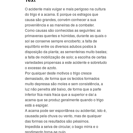
O acidente mais vulgar e mais perigoso na cultura
do trigo é a acama. E porque os estragos que
causa são grandes, convém conhecer a sua
proveniência e as maneiras de a combater.
Como causas são conhecidas as seguintes: as
primaveras quentes e húmidas, durante as quais o
sol se conserve sempre encoberto; a falta de
equilíbrio entre os diversos adubos postos à
disposição da planta; as sementeiras muito bastas;
a falta de mobilização de solo; a escolha de certas
variedades propensas a este acidente e sobretudo
o excesso de azoto.
Por qualquer deste motivos o trigo cresce
demasiado, de forma que os tecidos formados
muito depressa são moles e sem consistência, a
luz não penetra até baixo, de forma que a parte
inferior fica mais fraca que a superior e daí a
acama que se produz geralmente quando o trigo
está a espigar.
A acama pode ser espontânea ou acidental, isto é,
causada pela chuva ou vento, mas de qualquer
das formas os resultados são péssimos.
Impedida a seiva de circular, o bago mirra e o
rendimento torna-se nulo.