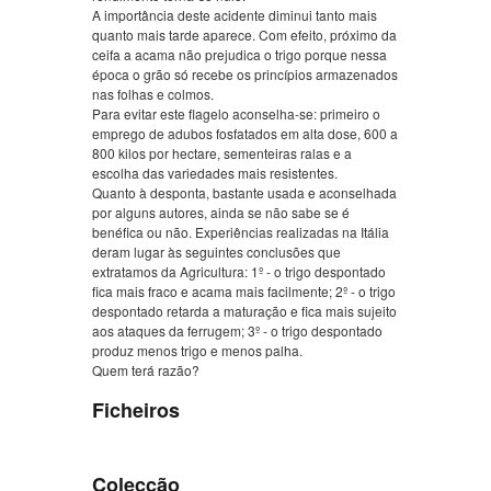
A importância deste acidente diminui tanto mais
quanto mais tarde aparece. Com efeito, próximo da
ceifa a acama não prejudica o trigo porque nessa
época o grão só recebe os princípios armazenados
nas folhas e colmos.
Para evitar este flagelo aconselha-se: primeiro o
emprego de adubos fosfatados em alta dose, 600 a
800 kilos por hectare, sementeiras ralas e a
escolha das variedades mais resistentes.
Quanto à desponta, bastante usada e aconselhada
por alguns autores, ainda se não sabe se é
benéfica ou não. Experiências realizadas na Itália
deram lugar às seguintes conclusões que
extratamos da Agricultura: 1º - o trigo despontado
fica mais fraco e acama mais facilmente; 2º - o trigo
despontado retarda a maturação e fica mais sujeito
aos ataques da ferrugem; 3º - o trigo despontado
produz menos trigo e menos palha.
Quem terá razão?
Ficheiros
Colecção