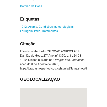
Damião de Goes
Etiquetas
1912
,
Acama
,
Condições meteorológicas
,
Ferrugem
,
Itália
,
Tratamentos
Citação
Francisco Machado, “SECÇÃO AGRÍCOLA”. In
Damião de Goes, 27º Ano, nº 1370, p. 1., 24-03-
1912. Disponibilizado por:
Pragas nos Periódicos
,
acedido 8 de Agosto de 2026,
https://pragasnosperiodicos.fcsh.unl.pt/items/show/1350
.
GEOLOCALIZAÇÃO