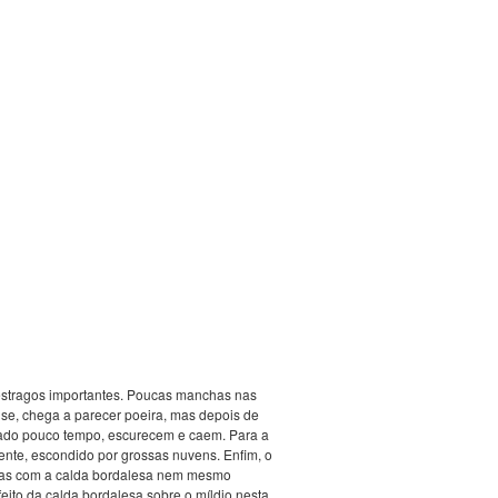
á estragos importantes. Poucas manchas nas
ise, chega a parecer poeira, mas depois de
sado pouco tempo, escurecem e caem. Para a
ente, escondido por grossas nuvens. Enfim, o
adas com a calda bordalesa nem mesmo
eito da calda bordalesa sobre o míldio nesta