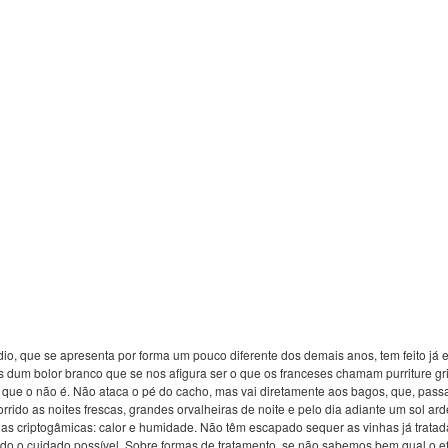
ldio, que se apresenta por forma um pouco diferente dos demais anos, tem feito j
s dum bolor branco que se nos afigura ser o que os franceses chamam purriture gr
que o não é. Não ataca o pé do cacho, mas vai diretamente aos bagos, que, pas
do as noites frescas, grandes orvalheiras de noite e pelo dia adiante um sol ard
das criptogâmicas: calor e humidade. Não têm escapado sequer as vinhas já trat
odo o cuidado possível. Sobre formas de tratamento, se não sabemos bem qual o ef