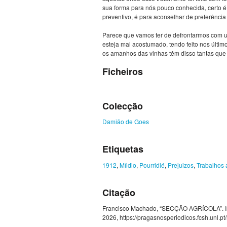
sua forma para nós pouco conhecida, certo é
preventivo, é para aconselhar de preferênci
Parece que vamos ter de defrontarmos com u
esteja mal acostumado, tendo feito nos últi
os amanhos das vinhas têm disso tantas que a
Ficheiros
Colecção
Damião de Goes
Etiquetas
1912
,
Míldio
,
Pourridié
,
Prejuizos
,
Trabalhos 
Citação
Francisco Machado, “SECÇÃO AGRÍCOLA”. In D
2026,
https://pragasnosperiodicos.fcsh.unl.p