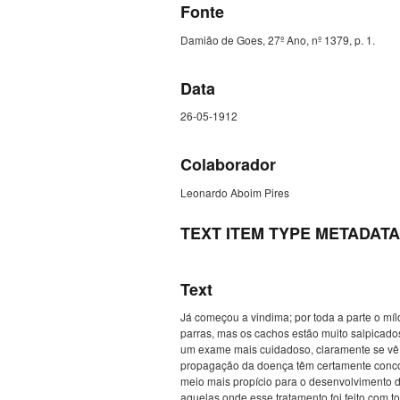
Fonte
Damião de Goes, 27º Ano, nº 1379, p. 1.
Data
26-05-1912
Colaborador
Leonardo Aboim Pires
TEXT ITEM TYPE METADATA
Text
Já começou a vindima; por toda a parte o mí
parras, mas os cachos estão muito salpicado
um exame mais cuidadoso, claramente se vê 
propagação da doença têm certamente concorri
meio mais propício para o desenvolvimento 
aquelas onde esse tratamento foi feito com t