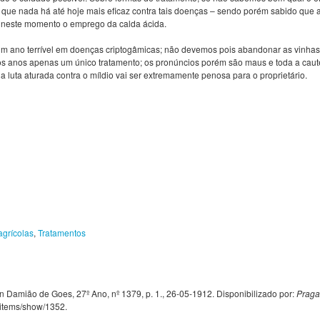
 que nada há até hoje mais eficaz contra tais doenças – sendo porém sabido que
a neste momento o emprego da calda ácida.
m ano terrível em doenças criptogâmicas; não devemos pois abandonar as vinhas
mos anos apenas um único tratamento; os pronúncios porém são maus e toda a caut
 luta aturada contra o míldio vai ser extremamente penosa para o proprietário.
agrícolas
,
Tratamentos
amião de Goes, 27º Ano, nº 1379, p. 1., 26-05-1912. Disponibilizado por:
Praga
t/items/show/1352
.