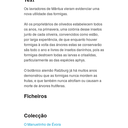
Os lavradores de Mântua vieram evidenciar uma
nova utilidade das formigas.
Ali os proprietários de olivedos estabelecem todos
os anos, na primavera, uma colónia desse insetos
junto de cada oliveira, convencidos como estão,
por larga experiência, de que enquanto houver
formigas à volta das árvores estas se conservarão
sãs todo o ano e livres de insetos daninhos, pois as
formigas destroem todas as larvas e crisalidas,
particularmente as das espécies aphys.
O botânico alemão Ratzburg já há muitos anos
demonstrou que as formigas nunca mordem as
frutas, e que também nunca atrofiam ou causam a
morte de árvores frutíferas.
Ficheiros
Colecção
O Manuelinho de Évora