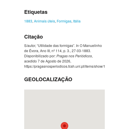
Etiquetas
1883
,
Animais úteis
,
Formigas
,
Itália
Citação
S/autor, “Utilidade das formigas”. In O Manuelinho
de Évora, Ano III, nº 114, p. 3., 27-03-1883.
Disponibilizado por:
Pragas nos Periódicos
,
acedido 7 de Agosto de 2026,
https://pragasnosperiodicos.fcsh.unl.pt/items/show/1376
.
GEOLOCALIZAÇÃO