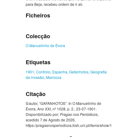
para Beja, recebeu ordem de ir ali.
Ficheiros
Colecção
O Manuelinho de Évora
Etiquetas
1901
,
Controlo
,
Espanha
,
Gafanhotos
,
Geografia
da invasão
,
Marrocos
Citação
S/autor, “GAFANHOTOS”. In O Manuelinho de
Évora, Ano XXI, nº 1028, p. 2., 23-07-1901.
Disponibilizado por:
Pragas nos Periódicos
,
acedido 7 de Agosto de 2026,
https://pragasnosperiodicos.fcsh.unl.pt/items/show/1478
.