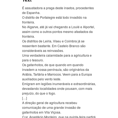
É assustadora a praga deste insetos, procedentes
de Espanha.
O distrito de Portalegre está todo invadido na
fronteira.
No Algarve, até já vai chegando a Loulé e Alportel,
assim como a outros pontos mesmo afastados da
fronteira.
Os distritos de Leiria, Viseu e Coimbra já se
ressentem bastante. Em Castelo Branco são
consideráveis as reinvasões.
Uma verdadeira calamidade para a agricultura e
para o tesouro.
Os gafanhotos, de que quando em quando
invadem a nossa península, são originários da
Arábia, Tartária e Marrocos. Veem para a Europa
auxiliados pelo vento leste.
Emigram em legiões inumeráveis e extraordinárias,
devastando localidades onde pousam, com mais
prejuízo, do que o fogo.
[…]
A direção geral de agricultura recebeu
comunicação de uma grande invasão de
gafanhotos em Vila Viçosa.
O sr. Anastácio Monteiro, que na quinta-feira partirá