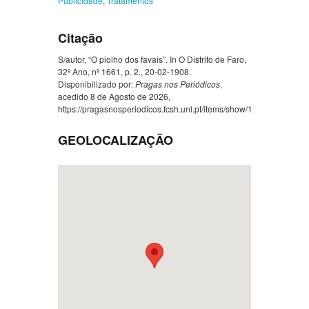
Publicidade
,
Tratamentos
Citação
S/autor, “O piolho dos favais”. In O Distrito de Faro,
32º Ano, nº 1661, p. 2., 20-02-1908.
Disponibilizado por:
Pragas nos Periódicos
,
acedido 8 de Agosto de 2026,
https://pragasnosperiodicos.fcsh.unl.pt/items/show/1482
.
GEOLOCALIZAÇÃO