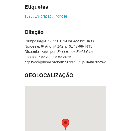
Etiquetas
1893
,
Emigração
,
Fitonose
Citação
Campoalegre, “Vinhais, 14 de Agosto”. In O
Nordeste, 6º Ano, nº 242, p. 3., 17-08-1893.
Disponibilizado por:
Pragas nos Periódicos
,
acedido 7 de Agosto de 2026,
https://pragasnosperiodicos.fcsh.unl.pt/items/show/1497
.
GEOLOCALIZAÇÃO