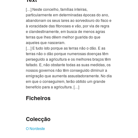
[…] Neste concelho, famílias inteiras,
particularmente em determinadas épocas do ano,
abandonam os seus lares ao sorvedouro do fisco e
à voracidade das fitonoses e vão, por via de regra
e clandestinamente, em busca de menos agras
terras que lhes dêem melhor guarida do que
aqueles que nasceram.
[…] E tudo isto porque as terras não o dão. E as
terras não o dão porque numerosas doenças têm
perseguido a agricultura e os melhores braços têm
faltado. E, não obstante todas as suas medidas, os
nossos governos não têm conseguido diminuir a
emigração que aumenta assustadoramente. No dia
em que o conseguirem, terão obtido um grande
benefício para a agricultura. […]
Ficheiros
Colecção
O Nordeste