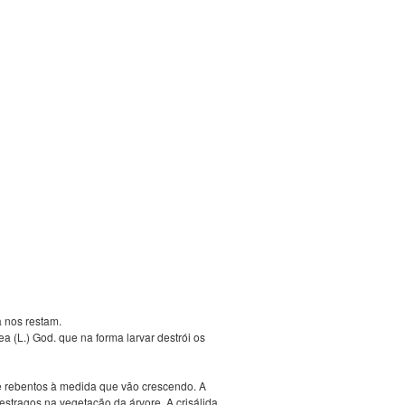
 nos restam.
a (L.) God. que na forma larvar destrói os
 e rebentos à medida que vão crescendo. A
estragos na vegetação da árvore. A crisálida