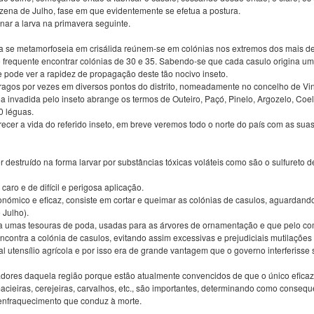
ena de Julho, fase em que evidentemente se efetua a postura.
nar a larva na primavera seguinte.
va se metamorfoseia em crisálida reúnem-se em colónias nos extremos dos mais d
o frequente encontrar colónias de 30 e 35. Sabendo-se que cada casulo origina um
e pode ver a rapidez de propagação deste tão nocivo inseto.
stragos por vezes em diversos pontos do distrito, nomeadamente no concelho de Vinh
 invadida pelo inseto abrange os termos de Outeiro, Paçó, Pinelo, Argozelo, Coel
0 léguas.
cer a vida do referido inseto, em breve veremos todo o norte do país com as suas
 destruído na forma larvar por substâncias tóxicas voláteis como são o sulfureto de
ro e de difícil e perigosa aplicação.
conómico e eficaz, consiste em cortar e queimar as colónias de casulos, aguardand
 Julho).
er a umas tesouras de poda, usadas para as árvores de ornamentação e que pelo c
contra a colónia de casulos, evitando assim excessivas e prejudiciais mutilaçõe
al utensílio agrícola e por isso era de grande vantagem que o governo interferisse
radores daquela região porque estão atualmente convencidos de que o único eficaz
cieiras, cerejeiras, carvalhos, etc., são importantes, determinando como consequê
 enfraquecimento que conduz à morte.