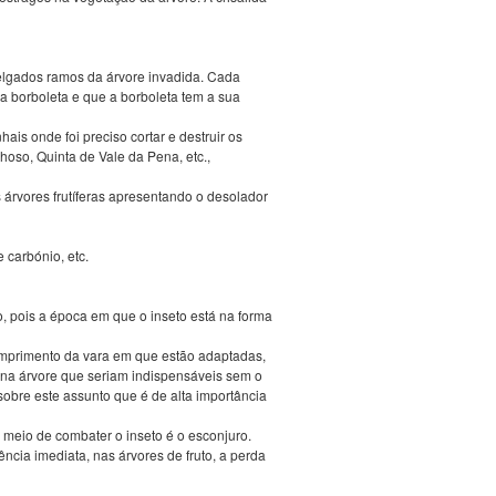
elgados ramos da árvore invadida. Cada
a borboleta e que a borboleta tem a sua
ais onde foi preciso cortar e destruir os
hoso, Quinta de Vale da Pena, etc.,
 árvores frutíferas apresentando o desolador
 carbónio, etc.
o, pois a época em que o inseto está na forma
omprimento da vara em que estão adaptadas,
s na árvore que seriam indispensáveis sem o
 sobre este assunto que é de alta importância
 meio de combater o inseto é o esconjuro.
ncia imediata, nas árvores de fruto, a perda