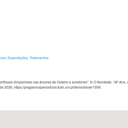
izos
,
Superstições
,
Tratamentos
thesia chrysorroea nas árvores de Outeiro e arredores”. In O Nordeste, 18º Ano, nº
 de 2026,
https://pragasnosperiodicos.fcsh.unl.pt/items/show/1509
.