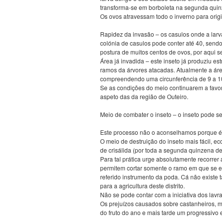
transforma-se em borboleta na segunda quinz
Os ovos atravessam todo o inverno para origi
Rapidez da invasão – os casulos onde a lar
colónia de casulos pode conter até 40, send
postura de muitos centos de ovos, por aqui s
Área já invadida – este inseto já produziu e
ramos da árvores atacadas. Atualmente a área
compreendendo uma circunferência de 9 a 1
Se as condições do meio continuarem a favore
aspeto das da região de Outeiro.
Meio de combater o inseto – o inseto pode ser
Este processo não o aconselhamos porque é ca
O meio de destruição do inseto mais fácil, e
de crisálida (por toda a segunda quinzena de
Para tal prática urge absolutamente recorr
permitem cortar somente o ramo em que se en
referido instrumento da poda. Cá não existe t
para a agricultura deste distrito.
Não se pode contar com a iniciativa dos lav
Os prejuízos causados sobre castanheiros, ma
do fruto do ano e mais tarde um progressivo