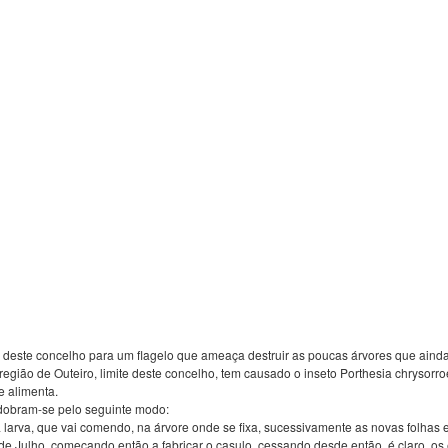
 deste concelho para um flagelo que ameaça destruir as poucas árvores que ainda
egião de Outeiro, limite deste concelho, tem causado o inseto Porthesia chrysorroe
e alimenta.
esdobram-se pelo seguinte modo:
 larva, que vai comendo, na árvore onde se fixa, sucessivamente as novas folhas
e Julho, começando então a fabricar o casulo, cessando desde então, é claro, os 