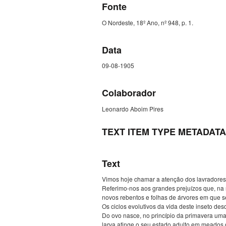
Fonte
O Nordeste, 18º Ano, nº 948, p. 1.
Data
09-08-1905
Colaborador
Leonardo Aboim Pires
TEXT ITEM TYPE METADATA
Text
Vimos hoje chamar a atenção dos lavradores
Referimo-nos aos grandes prejuízos que, na r
novos rebentos e folhas de árvores em que s
Os ciclos evolutivos da vida deste inseto d
Do ovo nasce, no princípio da primavera uma
larva atinge o seu estado adulto em meados d